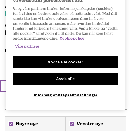
Vi verdsetter personvernet ditt
Abonnementspris
Vi og våre partnere bruker informasjonskapsler (cookies)
kr 299
for å gi deg en bedre opplevelse på nettstedet vårt. Med ditt
per eske
samtykke kan vi bruke opplysningene dine til å vise
personlig tilpassede annonser, måle hvordan innholdet
Stykkpris
fungerer og forbedre tjenestene våre. Ved å klikke på "godta
kr 329
per eske
alle cookier" samtykker du til dette. Du kan når som helst
endre innstillingene dine.
Cookie policy
Våre partnere
Spesifikasjoner
Godta alle cookier
1.
Velg type linsekjøp
Avvis alle
Engangskjøp
Abonnement
Informasjonskapselinnstillinger
2
.
Legg inn din linseseddel
Høyre øye
Venstre øye