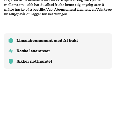
Disposable. Få linsene levert direkte hjem til deg med jevne
mellomrom – slik har du alltid friske linser tilgjengelig uten å
måtte huske på å bestille. Velg
Abonnement
fra menyen
Velg type
linsekjøp
når du legger inn bestillingen.
Linseabonnement med fri frakt
Raske leveranser
Sikker netthandel