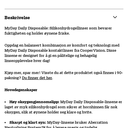
Beskrivelse
MyDay Daily Disposable: Silikonhydrogellinser som bevarer
fuktigheten og holder øynene friske.
Oppdag en balansert kombinasjon av komfort og teknologi med
MyDay Daily Disposable kontaktlinser fra CooperVision. Disse
linsene er designet for å gi en pålitelige og behagelig
linseopplevelse hver dag!
Kjøp mer, spar mer! Visste du at dette produktet også finnes i 90-
pakning?
Du finner det her
.
Hovedegenskaper
Høy oksygengjennomslipp:
MyDay Daily Disposable-linsene er
laget av myk silikonhydrogel som sikrer at hornhinnen får nok
oksygen, slik at øynene holder seg klare og hvite.
Skarpt og klart syn:
MyDay-linsene bruker Aberration
Neutralising System™ for å levere presis og tydelig