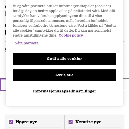
Vi og våre partnere bruker informasjonskapsler (cookies)
Abonnementspris
for å gi deg en bedre opplevelse på nettstedet vårt. Med ditt
kr 699
per eske
samtykke kan vi bruke opplysningene dine til å vise
personlig tilpassede annonser, måle hvordan innholdet
Stykkpris
fungerer og forbedre tjenestene våre. Ved å klikke på "godta
alle cookier" samtykker du til dette. Du kan når som helst
kr 745
per eske
endre innstillingene dine.
Cookie policy
Våre partnere
Spesifikasjoner
Godta alle cookier
1.
Velg type linsekjøp
Avvis alle
Engangskjøp
Abonnement
Informasjonskapselinnstillinger
2
.
Legg inn din linseseddel
Høyre øye
Venstre øye