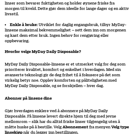
linser som bevarer fuktigheten og holder øynene friske fra
morgen til kveld. Dette gjør dem ideelle for lange dager og en aktiv
livsstil.
Enkle å bruke:
Utviklet for daglig engangsbruk, tilbyr MyDay-
linsene maksimal bekvemmelighet – sett dem inn om morgenen
og kast dem etter bruk. Ingen behov for rengjøring eller
oppbevaring.
Hvorfor velge MyDay Daily Disposable?
MyDay Daily Disposable-linsene er et utmerket valg for deg som
prioriterer kvalitet, komfort og enkelhet i hverdagen. Med sin
avanserte teknologi gir de deg frihet til å fokusere på det som
virkelig betyr noe. Opplev komforten og påliteligheten med
MyDay Daily Disposable, og se forskjellen – hver dag.
Abonner på linsene dine
Gjør hverdagen enklere ved å abonnere på MyDay Daily
Disposable. Få linsene levert direkte hjem til deg med jevne
mellomrom – slik har du alltid friske linser tilgjengelig uten å
måtte huske på å bestille. Velg
Abonnement
fra menyen
Velg type
linsekjøp
når du legger inn bestillingen.