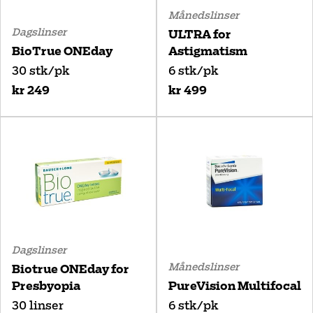
Månedslinser
Dagslinser
ULTRA for
BioTrue ONEday
Astigmatism
30 stk/pk
6 stk/pk
kr 249
kr 499
Dagslinser
Månedslinser
Biotrue ONEday for
Presbyopia
PureVision Multifocal
30 linser
6 stk/pk