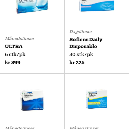
Dagslinser
Månedslinser
Soflens Daily
ULTRA
Disposable
6 stk/pk
30 stk/pk
kr 399
kr 225
Månedslinser
Månedslinser