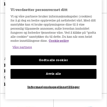
kr 387
kr 559
Vi verdsetter personvernet ditt
Vi og våre partnere bruker informasjonskapsler (cookies)
for å gi deg en bedre opplevelse på nettstedet vårt. Med ditt
samtykke kan vi bruke opplysningene dine til å vise
personlig tilpassede annonser, måle hvordan innholdet
fungerer og forbedre tjenestene våre. Ved å klikke på "godta
alle cookier" samtykker du til dette. Du kan når som helst
endre innstillingene dine.
Cookie policy
Våre partnere
Dagslinser
Dagslinser
Godta alle cookier
Biotrue ONEday for
Biotrue ONEday for
Presbyopia
Astigmatism
Avvis alle
90 linser
30 linser
kr 779
kr 266
Informasjonskapselinnstillinger