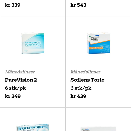
kr 339
kr 543
Månedslinser
Månedslinser
PureVision 2
Soflens Toric
6 stk/pk
6 stk/pk
kr 349
kr 439