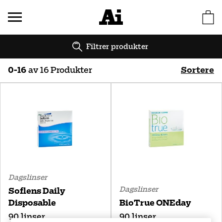
Filtrer produkter
0
-
16
av
16
Produkter
Sortere
Bestselger
Navn (A-Å)
Navn (Å-A)
Pris (lavt til høyt)
Pris (høyt til lavt)
Dagslinser
Dagslinser
Soflens Daily
Disposable
BioTrue ONEday
90 linser
90 linser