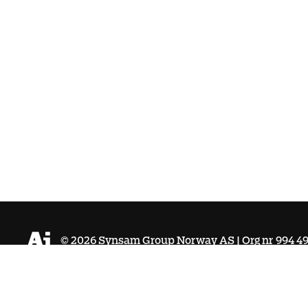
©
2026
Synsam Group Norway AS | Org nr 994 4
Kjøpsvilkår
Personvernpolicy
Cookies
Tilgjengeligh
hello@aieyewear.no