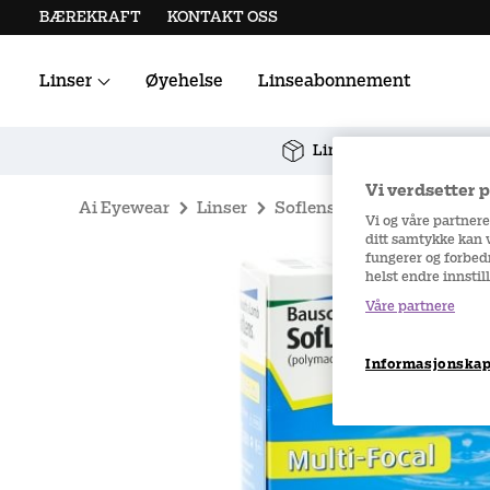
BÆREKRAFT
KONTAKT OSS
Linser
Øyehelse
Linseabonnement
Alle kontaktlinser
Linsetilbehør
Linseabonnement med f
Vi verdsetter 
Ai Eyewear
Linser
Soflens
Soflens Multifo
Vi og våre partnere
ditt samtykke kan 
fungerer og forbedr
helst endre innstil
Våre partnere
Informasjonskaps