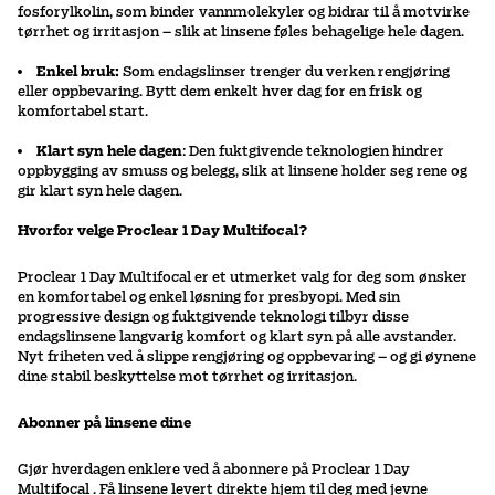
fosforylkolin, som binder vannmolekyler og bidrar til å motvirke
tørrhet og irritasjon – slik at linsene føles behagelige hele dagen.
Enkel bruk:
Som endagslinser trenger du verken rengjøring
eller oppbevaring. Bytt dem enkelt hver dag for en frisk og
komfortabel start.
Klart syn hele dagen
: Den fuktgivende teknologien hindrer
oppbygging av smuss og belegg, slik at linsene holder seg rene og
gir klart syn hele dagen.
Hvorfor velge Proclear 1 Day Multifocal?
Proclear 1 Day Multifocal er et utmerket valg for deg som ønsker
en komfortabel og enkel løsning for presbyopi. Med sin
progressive design og fuktgivende teknologi tilbyr disse
endagslinsene langvarig komfort og klart syn på alle avstander.
Nyt friheten ved å slippe rengjøring og oppbevaring – og gi øynene
dine stabil beskyttelse mot tørrhet og irritasjon.
Abonner på linsene dine
Gjør hverdagen enklere ved å abonnere på Proclear 1 Day
Multifocal . Få linsene levert direkte hjem til deg med jevne