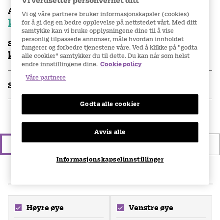
Vi verdsetter personvernet ditt
Abonnementspris
Vi og våre partnere bruker informasjonskapsler (cookies)
kr 299
for å gi deg en bedre opplevelse på nettstedet vårt. Med ditt
per eske
samtykke kan vi bruke opplysningene dine til å vise
personlig tilpassede annonser, måle hvordan innholdet
Stykkpris
fungerer og forbedre tjenestene våre. Ved å klikke på "godta
kr 339
per eske
alle cookier" samtykker du til dette. Du kan når som helst
endre innstillingene dine.
Cookie policy
Våre partnere
Spesifikasjoner
Godta alle cookier
1.
Velg type linsekjøp
Avvis alle
Engangskjøp
Abonnement
Informasjonskapselinnstillinger
2
.
Legg inn din linseseddel
Høyre øye
Venstre øye