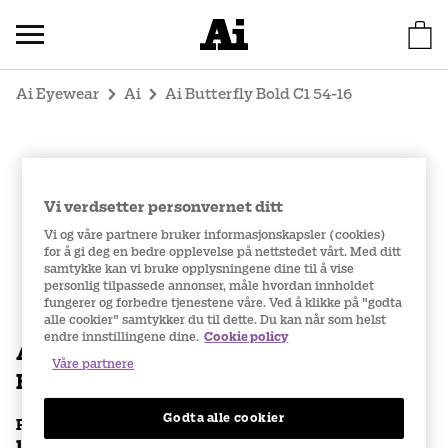
Ai Eyewear
Ai
Ai Butterfly Bold C1 54-16
Vi verdsetter personvernet ditt
Vi og våre partnere bruker informasjonskapsler (cookies)
for å gi deg en bedre opplevelse på nettstedet vårt. Med ditt
samtykke kan vi bruke opplysningene dine til å vise
personlig tilpassede annonser, måle hvordan innholdet
fungerer og forbedre tjenestene våre. Ved å klikke på "godta
alle cookier" samtykker du til dette. Du kan når som helst
endre innstillingene dine.
Cookie policy
Ai
Våre partnere
Butterfly Bold C1 54-16
Godta alle cookier
Pris brilleinfatning