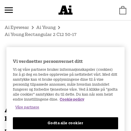
Ai Eyewear
Ai Young
Ai Young Rectangular 2 C12 50-17
Vi verdsetter personvernet ditt
Vi og våre partnere bruker informasjonskapsler (cookies)
for å gi deg en bedre opplevelse på nettstedet vårt. Med ditt
samtykke kan vi bruke opplysningene dine til å vise
personlig tilpassede annonser, måle hvordan innholdet
fungerer og forbedre tjenestene våre. Ved å klikke på "godta
alle cookier" samtykker du til dette. Du kan når som helst
endre innstillingene dine.
Cookie policy
Våre partnere
Ai Young
Rectangular 2 C12 50-17
Godta alle cookier