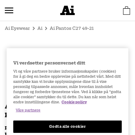
Ai Eyewear
Ai
Ai Pantos C27 49-21
Vi verdsetter personvernet ditt
Vi og våre partnere bruker informasjonskapsler (cookies)
for å gi deg en bedre opplevelse på nettstedet vårt. Med ditt
samtykke kan vi bruke opplysningene dine til å vise
personlig tilpassede annonser, måle hvordan innholdet
fungerer og forbedre tjenestene våre. Ved å klikke på "godta
alle cookier" samtykker du til dette. Du kan når som helst
endre innstillingene dine.
Cookie policy
Ai
Våre partnere
Pantos C27 49-21
Godta alle cookier
Pris brilleinfatning