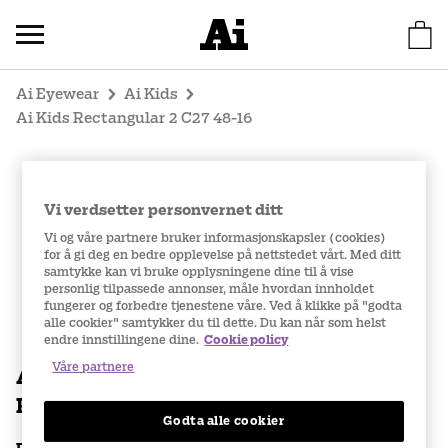
Ai Eyewear
Ai Kids
Ai Kids Rectangular 2 C27 48-16
Vi verdsetter personvernet ditt
Vi og våre partnere bruker informasjonskapsler (cookies)
for å gi deg en bedre opplevelse på nettstedet vårt. Med ditt
samtykke kan vi bruke opplysningene dine til å vise
personlig tilpassede annonser, måle hvordan innholdet
fungerer og forbedre tjenestene våre. Ved å klikke på "godta
alle cookier" samtykker du til dette. Du kan når som helst
endre innstillingene dine.
Cookie policy
Våre partnere
Ai Kids
Rectangular 2 C27 48-16
Godta alle cookier