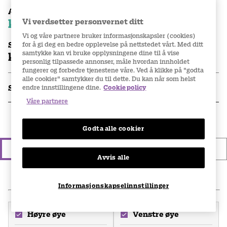
Abonnementspris
kr 770
Vi verdsetter personvernet ditt
per eske
Vi og våre partnere bruker informasjonskapsler (cookies)
for å gi deg en bedre opplevelse på nettstedet vårt. Med ditt
Stykkpris
samtykke kan vi bruke opplysningene dine til å vise
kr 825
per eske
personlig tilpassede annonser, måle hvordan innholdet
fungerer og forbedre tjenestene våre. Ved å klikke på "godta
alle cookier" samtykker du til dette. Du kan når som helst
endre innstillingene dine.
Cookie policy
Spesifikasjoner
Våre partnere
1.
Velg type linsekjøp
Godta alle cookier
Engangskjøp
Abonnement
Avvis alle
2
.
Legg inn din linseseddel
Informasjonskapselinnstillinger
Høyre øye
Venstre øye