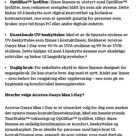
OptiBlue™ lysfilter:
Disse linsene er utstyrt med OptiBlue™
lysfilter, som reduserer mengden blått lys som når øynene. Dette
bidrar til å beskytte mot digital øyetretthet og forbedrer
kontrastsynet, noe som er spesielt gunstig for personer som
bruker mye tid foran PC eller andre digitale enheter.
Enestående UV-beskyttelse:
Med et av de høyeste nivåene av
UV-beskyttelse som finnes i kontaktlinser, blokkerer Acuvue
Oasys Max 1-Day over 90 % av UVA-strålene og 99 % av UVB-
strålene. Dette hjelper til med å beskytte øynene mot skadelige
solstråler og bidrar til langsiktig øyehelse.*
Daglig bruk:
For enkelhets skyld er disse linsene designet for
engangsbruk. Du kan starte hver dag med et nytt, friskt par linser
– uten behov for rengjøring eller oppbevaring – noe som gir en
hygienisk og komfortabel linseopplevelse.
Hvorfor velge Acuvue Oasys Max 1-Day?
Acuvue Oasys Max 1-Day er et utmerket valg for deg som ønsker
det nyeste innen kontaktlinseteknologi. Med sin banebrytende
TearStable™-teknologi og OptiBlue™ lysfilter, tilbyr disse
linsene en uslåelig kombinasjon av komfort, beskyttelse og
synsskarphet. De er ideelle for personer med høye krav til
kontaktlinsene sine, spesielt de som jobber mye med digitale