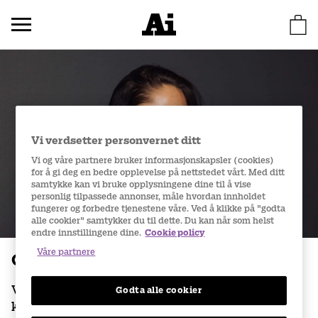
Vi verdsetter personvernet ditt
Vi og våre partnere bruker informasjonskapsler (cookies)
for å gi deg en bedre opplevelse på nettstedet vårt. Med ditt
samtykke kan vi bruke opplysningene dine til å vise
personlig tilpassede annonser, måle hvordan innholdet
fungerer og forbedre tjenestene våre. Ved å klikke på "godta
alle cookier" samtykker du til dette. Du kan når som helst
endre innstillingene dine.
Cookie policy
Våre partnere
Glemt passord
Vennligst skriv inn e-postadressen knyttet til
Godta alle cookier
kontoen din.